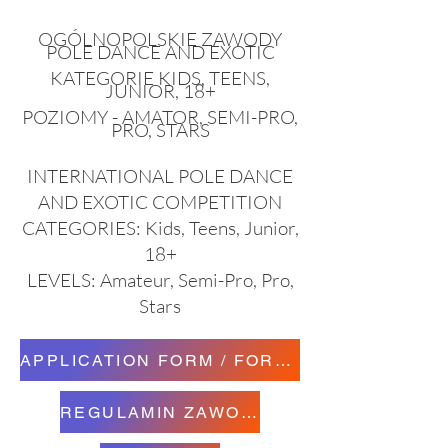
OGÓLNOPOLSKIE ZAWODY
POLE DANCE AND EXOTIC
KATEGORIE KIDS, TEENS,
JUNIOR, 18+
POZIOMY - AMATOR, SEMI-PRO,
PRO, STARS
INTERNATIONAL POLE DANCE
AND EXOTIC COMPETITION
CATEGORIES: Kids, Teens, Junior,
18+
LEVELS: Amateur, Semi-Pro, Pro,
Stars
APPLICATION FORM / FORMULARZ ZGŁOSZENIOWY
REGULAMIN ZAWODÓW