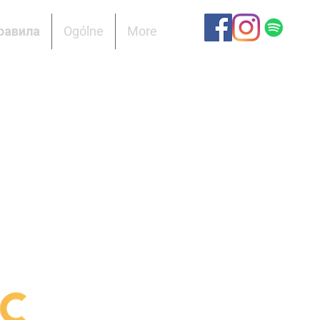
равила
Ogólne
More