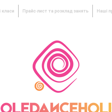
 класи
Прайс-лист та розклад занять
Наші п