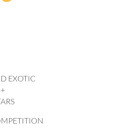
D EXOTIC
8+
TARS
OMPETITION